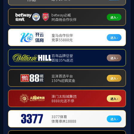
工程总承包
产业板块
城市开发建设
工程总承包